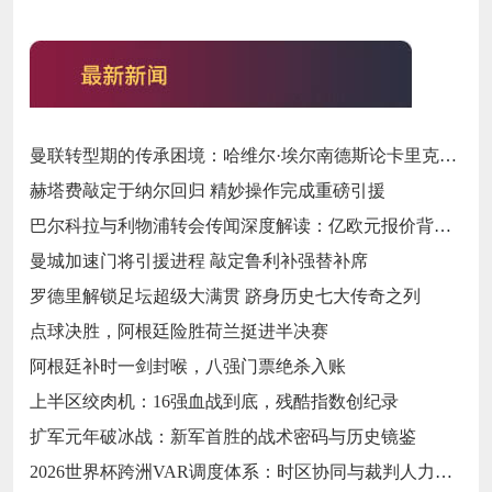
曼联转型期的传承困境：哈维尔·埃尔南德斯论卡里克执教与红魔精神变迁‌
赫塔费敲定于纳尔回归 精妙操作完成重磅引援
巴尔科拉与利物浦转会传闻深度解读：亿欧元报价背后的战略博弈与市场逻辑‌
曼城加速门将引援进程 敲定鲁利补强替补席
罗德里解锁足坛超级大满贯 跻身历史七大传奇之列
点球决胜，阿根廷险胜荷兰挺进半决赛
阿根廷补时一剑封喉，八强门票绝杀入账
上半区绞肉机：16强血战到底，残酷指数创纪录
扩军元年破冰战：新军首胜的战术密码与历史镜鉴
2026世界杯跨洲VAR调度体系：时区协同与裁判人力配置优化策略