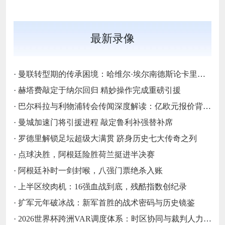
最新录像
·
曼联转型期的传承困境：哈维尔·埃尔南德斯论卡里克执教与红魔精神变迁‌
·
赫塔费敲定于纳尔回归 精妙操作完成重磅引援
·
巴尔科拉与利物浦转会传闻深度解读：亿欧元报价背后的战略博弈与市场逻辑‌
·
曼城加速门将引援进程 敲定鲁利补强替补席
·
罗德里解锁足坛超级大满贯 跻身历史七大传奇之列
·
点球决胜，阿根廷险胜荷兰挺进半决赛
·
阿根廷补时一剑封喉，八强门票绝杀入账
·
上半区绞肉机：16强血战到底，残酷指数创纪录
·
扩军元年破冰战：新军首胜的战术密码与历史镜鉴
·
2026世界杯跨洲VAR调度体系：时区协同与裁判人力配置优化策略