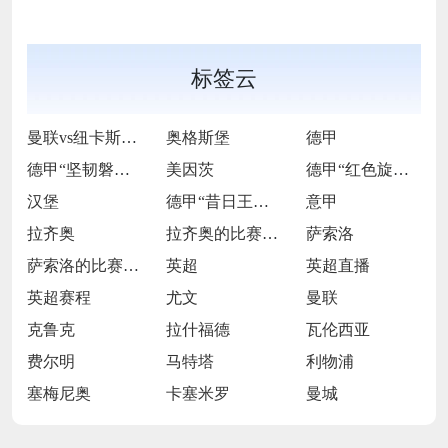
标签云
曼联vs纽卡斯尔联
奥格斯堡
德甲
德甲“坚韧磐石”的逆袭逐光之旅
美因茨
德甲“红色旋风”的激情逐梦征途
汉堡
德甲“昔日王者”的跌宕复兴长卷
意甲
拉齐奥
拉齐奥的比赛之路
萨索洛
萨索洛的比赛之路
英超
英超直播
英超赛程
尤文
曼联
克鲁克
拉什福德
瓦伦西亚
费尔明
马特塔
利物浦
塞梅尼奥
卡塞米罗
曼城