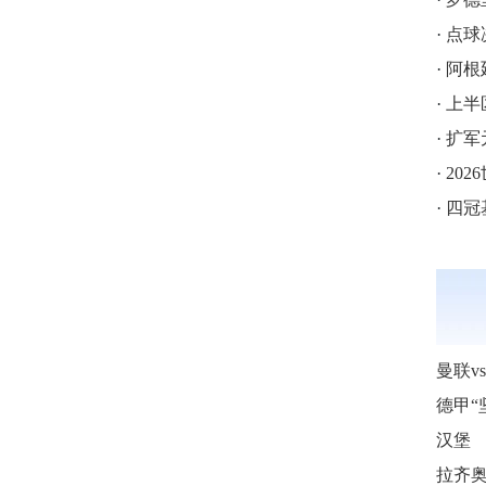
·
点球
·
阿根
·
上半
·
扩军
·
202
·
四冠
汉堡
拉齐