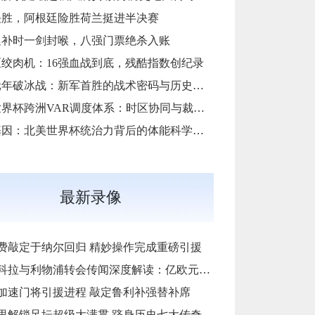
决胜，阿根廷险胜荷兰挺进半决赛
廷补时一剑封喉，八强门票绝杀入账
绞肉机：16强血战到底，残酷指数创纪录
扩军元年破冰战：新军首胜的战术密码与历史镜鉴
2026世界杯跨洲VAR调度体系：时区协同与裁判人力配置优化策略
四冠基因：北美世界杯统治力背后的体能科学破译
最新录像
费敲定于纳尔回归 精妙操作完成重磅引援
与利物浦转会传闻深度解读：亿欧元报价背后的战略博弈与市场逻辑‌
加速门将引援进程 敲定鲁利补强替补席
里解锁足坛超级大满贯 跻身历史七大传奇之列