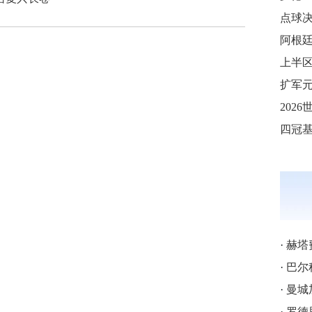
点球
阿根
上半区
·
赫塔
·
巴尔科拉
·
曼城
·
罗德