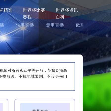
杯精选
世界杯比赛
世界杯资讯
赛程
百科
播
法甲直播
意甲直播
欧联直播
亚
件视频对所有观众平等开放，英超直播高
免费放送。不搞地域限制、不设身份门