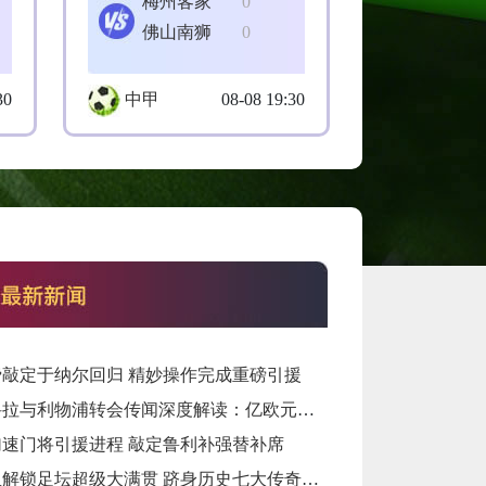
梅州客家
0
佛山南狮
0
30
中甲
08-08 19:30
费敲定于纳尔回归 精妙操作完成重磅引援
巴尔科拉与利物浦转会传闻深度解读：亿欧元报价背后的战略博弈与市场逻辑‌
加速门将引援进程 敲定鲁利补强替补席
罗德里解锁足坛超级大满贯 跻身历史七大传奇之列