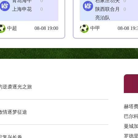
青岛海牛
0
石家庄功夫
0
上海申花
0
陕西联合月
0
亮泊队
中超
08-08 19:00
中甲
08-08 19:
的逆袭逐光之旅
赫塔
激情逐梦征途
曼城
宕复兴长卷