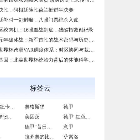
决胜，阿根廷险胜荷兰挺进半决赛
廷补时一剑封喉，八强门票绝杀入账
区绞肉机：16强血战到底，残酷指数创纪录
元年破冰战：新军首胜的战术密码与历史镜鉴
6世界杯跨洲VAR调度体系：时区协同与裁判人力配置优化策略
基因：北美世界杯统治力背后的体能科学破译
标签云
曼联vs纽卡斯尔联
奥格斯堡
德甲
德甲“坚韧磐石”的逆袭逐光之旅
美因茨
德甲“红色旋风”的激情逐梦征途
德甲“昔日王者”的跌宕复兴长卷
意甲
奥
拉齐奥的比赛之路
萨索洛