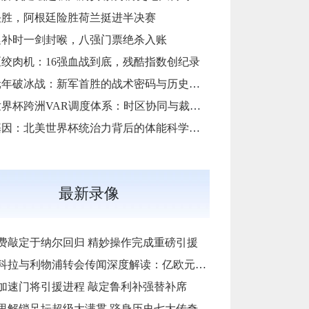
决胜，阿根廷险胜荷兰挺进半决赛
廷补时一剑封喉，八强门票绝杀入账
绞肉机：16强血战到底，残酷指数创纪录
扩军元年破冰战：新军首胜的战术密码与历史镜鉴
2026世界杯跨洲VAR调度体系：时区协同与裁判人力配置优化策略
四冠基因：北美世界杯统治力背后的体能科学破译
最新录像
费敲定于纳尔回归 精妙操作完成重磅引援
与利物浦转会传闻深度解读：亿欧元报价背后的战略博弈与市场逻辑‌
加速门将引援进程 敲定鲁利补强替补席
里解锁足坛超级大满贯 跻身历史七大传奇之列