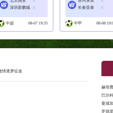
北京国安
0
苏州东吴
0
深圳新鹏城
0
长春亚泰
0
中超
08-07 19:35
中甲
08-08 19:
激情逐梦征途
赫塔
曼城