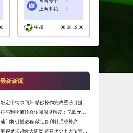
青岛海牛
0
上海申花
0
00
中超
08-08 19:00
费敲定于纳尔回归 精妙操作完成重磅引援
巴尔科拉与利物浦转会传闻深度解读：亿欧元报价背后的战略博弈与市场逻辑‌
加速门将引援进程 敲定鲁利补强替补席
罗德里解锁足坛超级大满贯 跻身历史七大传奇之列