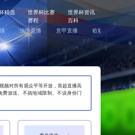
杯精选
世界杯比赛
世界杯资讯
赛程
百科
播
法甲直播
意甲直播
欧联直播
亚
件视频对所有观众平等开放，英超直播高
免费放送。不搞地域限制、不设身份门