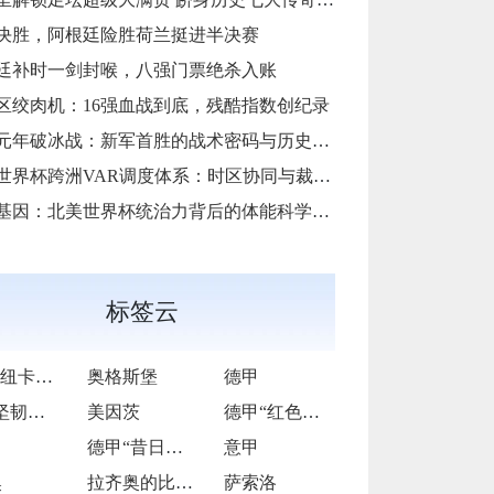
决胜，阿根廷险胜荷兰挺进半决赛
廷补时一剑封喉，八强门票绝杀入账
区绞肉机：16强血战到底，残酷指数创纪录
元年破冰战：新军首胜的战术密码与历史镜鉴
6世界杯跨洲VAR调度体系：时区协同与裁判人力配置优化策略
基因：北美世界杯统治力背后的体能科学破译
标签云
曼联vs纽卡斯尔联
奥格斯堡
德甲
德甲“坚韧磐石”的逆袭逐光之旅
美因茨
德甲“红色旋风”的激情逐梦征途
德甲“昔日王者”的跌宕复兴长卷
意甲
奥
拉齐奥的比赛之路
萨索洛