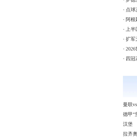
·
点球
·
阿根
·
上半
·
扩军
·
202
·
四冠
汉堡
拉齐