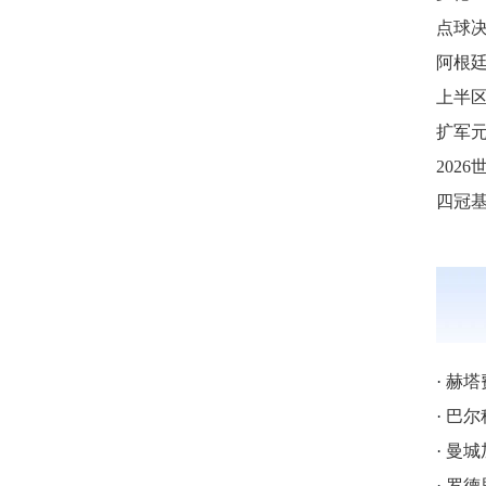
点球
阿根
上半区
·
赫塔
·
巴尔科拉
·
曼城
·
罗德