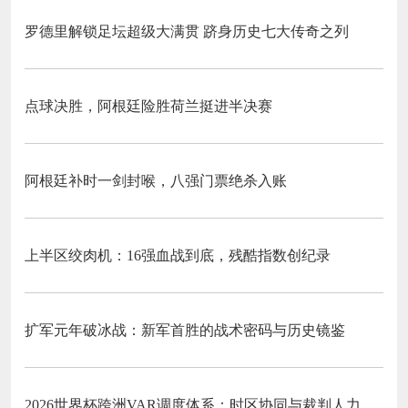
罗德里解锁足坛超级大满贯 跻身历史七大传奇之列
点球决胜，阿根廷险胜荷兰挺进半决赛
阿根廷补时一剑封喉，八强门票绝杀入账
上半区绞肉机：16强血战到底，残酷指数创纪录
扩军元年破冰战：新军首胜的战术密码与历史镜鉴
2026世界杯跨洲VAR调度体系：时区协同与裁判人力配置优化策略