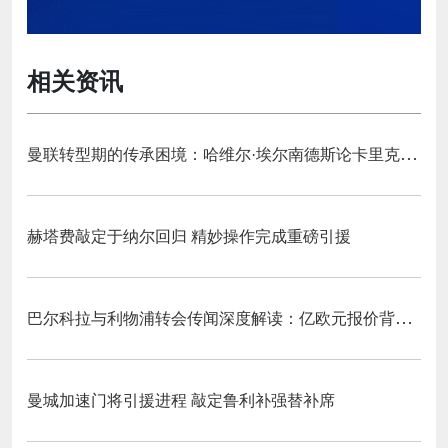
相关资讯
曼联转型期的传承困境：哈维尔·埃尔南德斯论卡里克执教与红魔精神变迁‌
赫塔费敲定于纳尔回归 精妙操作完成重磅引援
巴尔科拉与利物浦转会传闻深度解读：亿欧元报价背后的战略博弈与市场逻辑‌
曼城加速门将引援进程 敲定鲁利补强替补席