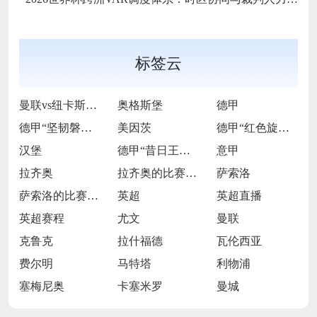
标签云
曼联vs纽卡斯尔联
奥格斯堡
德甲
德甲“坚韧磐石”的逆袭逐光之旅
美因茨
德甲“红色旋风”的激情逐梦征途
汉堡
德甲“昔日王者”的跌宕复兴长卷
意甲
拉齐奥
拉齐奥的比赛之路
萨索洛
萨索洛的比赛之路
英超
英超直播
英超赛程
尤文
曼联
克鲁克
拉什福德
瓦伦西亚
费尔明
马特塔
利物浦
塞梅尼奥
卡塞米罗
曼城