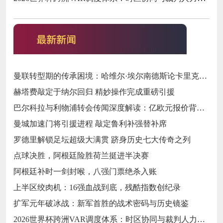
曼联转型期的传承困境：哈维尔·埃尔南德斯论卡里克执教与红魔精神变迁‌
赫塔费敲定于纳尔回归 精妙操作完成重磅引援
巴尔科拉与利物浦转会传闻深度解读：亿欧元报价背后的战略博弈与市场逻辑‌
曼城加速门将引援进程 敲定鲁利补强替补席
罗德里解锁足坛超级大满贯 跻身历史七大传奇之列
点球决胜，阿根廷险胜荷兰挺进半决赛
阿根廷补时一剑封喉，八强门票绝杀入账
上半区绞肉机：16强血战到底，残酷指数创纪录
扩军元年破冰战：新军首胜的战术密码与历史镜鉴
2026世界杯跨洲VAR调度体系：时区协同与裁判人力配置优化策略