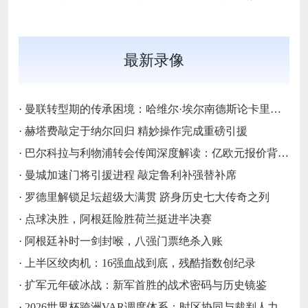
最新录像
·
曼联转型期的传承困境：哈维尔·埃尔南德斯论卡里克执教与红魔精神变迁‌
·
赫塔费敲定于纳尔回归 精妙操作完成重磅引援
·
巴尔科拉与利物浦转会传闻深度解读：亿欧元报价背后的战略博弈与市场逻辑‌
·
曼城加速门将引援进程 敲定鲁利补强替补席
·
罗德里解锁足坛超级大满贯 跻身历史七大传奇之列
·
点球决胜，阿根廷险胜荷兰挺进半决赛
·
阿根廷补时一剑封喉，八强门票绝杀入账
·
上半区绞肉机：16强血战到底，残酷指数创纪录
·
扩军元年破冰战：新军首胜的战术密码与历史镜鉴
·
2026世界杯跨洲VAR调度体系：时区协同与裁判人力配置优化策略