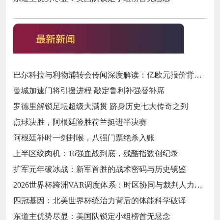
巴尔科拉与利物浦转会传闻深度解读：亿欧元报价背后的战略博弈与市场逻辑‌
曼城加速门将引援进程 敲定鲁利补强替补席
罗德里解锁足坛超级大满贯 跻身历史七大传奇之列
点球决胜，阿根廷险胜荷兰挺进半决赛
阿根廷补时一剑封喉，八强门票绝杀入账
上半区绞肉机：16强血战到底，残酷指数创纪录
扩军元年破冰战：新军首胜的战术密码与历史镜鉴
2026世界杯跨洲VAR调度体系：时区协同与裁判人力配置优化策略
四冠基因：北美世界杯统治力背后的体能科学破译
东道主优势尽显：美国队锁定小组榜首无悬念