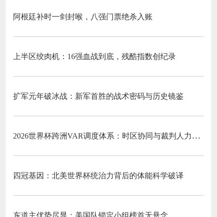
阿根廷补时一剑封喉，八强门票绝杀入账
上半区绞肉机：16强血战到底，残酷指数创纪录
扩军元年破冰战：新军首胜的战术密码与历史镜鉴
2026世界杯跨洲VAR调度体系：时区协同与裁判人力配置优化策略
四冠基因：北美世界杯统治力背后的体能科学破译
东道主优势尽显：美国队锁定小组榜首无悬念