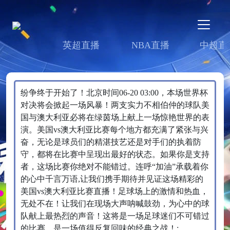
英超直播
NBA直播
中超直
纷争终于开始了！北京时间06-20 03:00，本场世界杯
对决将会掀起一场风暴！两支实力不相伯仲的球队美
国与澳大利亚必将在绿茵场上献上一场惊艳世界的表
演。美国vs澳大利亚比赛每个地方都充满了紧张与兴
奋，无论是球员们的精湛技艺还是对手们的执着防
守，都将在比赛中呈现出最好的状态。如果你是支持
者，这场比赛你绝对不能错过。连呼“加油”承载着你
的心中千言万语,让我们携手期待并见证这场精彩的
美国vs澳大利亚比赛直播！足球场上的激情和热血，
无处不在！让我们在现场大声呐喊鼓劲，为心中的球
队献上最热烈的声音！这将是一场足球迷们不可错过
的比赛，是一场值得反复回味的经典之战！;