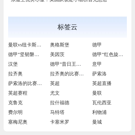
标签云
曼联vs纽卡斯尔联
奥格斯堡
德甲
德甲“坚韧磐石”的逆袭逐光之旅
美因茨
德甲“红色旋风”的激情逐梦征途
汉堡
德甲“昔日王者”的跌宕复兴长卷
意甲
拉齐奥
拉齐奥的比赛之路
萨索洛
萨索洛的比赛之路
英超
英超直播
英超赛程
尤文
曼联
克鲁克
拉什福德
瓦伦西亚
费尔明
马特塔
利物浦
塞梅尼奥
卡塞米罗
曼城