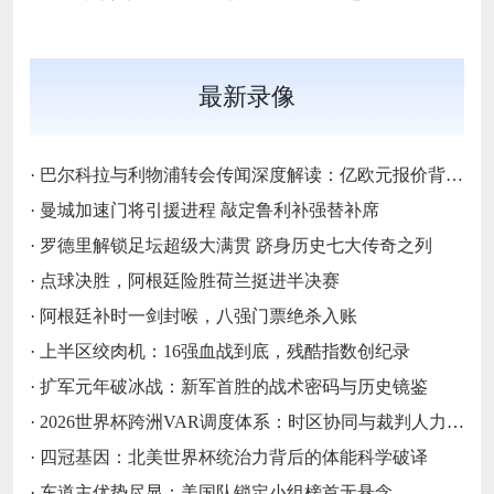
最新录像
·
巴尔科拉与利物浦转会传闻深度解读：亿欧元报价背后的战略博弈与市场逻辑‌
·
曼城加速门将引援进程 敲定鲁利补强替补席
·
罗德里解锁足坛超级大满贯 跻身历史七大传奇之列
·
点球决胜，阿根廷险胜荷兰挺进半决赛
·
阿根廷补时一剑封喉，八强门票绝杀入账
·
上半区绞肉机：16强血战到底，残酷指数创纪录
·
扩军元年破冰战：新军首胜的战术密码与历史镜鉴
·
2026世界杯跨洲VAR调度体系：时区协同与裁判人力配置优化策略
·
四冠基因：北美世界杯统治力背后的体能科学破译
·
东道主优势尽显：美国队锁定小组榜首无悬念