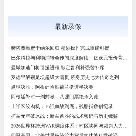
最新录像
·
赫塔费敲定于纳尔回归 精妙操作完成重磅引援
·
巴尔科拉与利物浦转会传闻深度解读：亿欧元报价背后的战略博弈与市场逻辑‌
·
曼城加速门将引援进程 敲定鲁利补强替补席
·
罗德里解锁足坛超级大满贯 跻身历史七大传奇之列
·
点球决胜，阿根廷险胜荷兰挺进半决赛
·
阿根廷补时一剑封喉，八强门票绝杀入账
·
上半区绞肉机：16强血战到底，残酷指数创纪录
·
扩军元年破冰战：新军首胜的战术密码与历史镜鉴
·
2026世界杯跨洲VAR调度体系：时区协同与裁判人力配置优化策略
·
四冠基因：北美世界杯统治力背后的体能科学破译