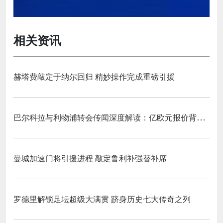
相关资讯
赫塔费敲定于纳尔回归 精妙操作完成重磅引援
巴尔科拉与利物浦转会传闻深度解读：亿欧元报价背后的战略博弈与市场逻辑‌
曼城加速门将引援进程 敲定鲁利补强替补席
罗德里解锁足坛超级大满贯 跻身历史七大传奇之列