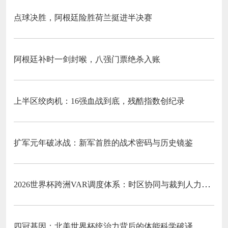
点球决胜，阿根廷险胜荷兰挺进半决赛
阿根廷补时一剑封喉，八强门票绝杀入账
上半区绞肉机：16强血战到底，残酷指数创纪录
扩军元年破冰战：新军首胜的战术密码与历史镜鉴
2026世界杯跨洲VAR调度体系：时区协同与裁判人力配置优化策略
四冠基因：北美世界杯统治力背后的体能科学破译