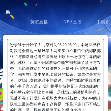
英超直播
NBA直播
中超直
纷争终于开始了！北京时间06-20 06:00，本场世界杯
对决将会掀起一场风暴！两支实力不相伯仲的球队苏
格兰与摩洛哥必将在绿茵场上献上一场惊艳世界的表
演。苏格兰vs摩洛哥比赛每个地方都充满了紧张与兴
奋，无论是球员们的精湛技艺还是对手们的执着防
守，都将在比赛中呈现出最好的状态。如果你是支持
者，这场比赛你绝对不能错过。连呼“加油”承载着你
的心中千言万语,让我们携手期待并见证这场精彩的
苏格兰vs摩洛哥比赛直播！足球场上的激情和热血，
无处不在！让我们在现场大声呐喊鼓劲，为心中的球
队献上最热烈的声音！这将是一场足球迷们不可错过
的比赛，是一场值得反复回味的经典之战！;