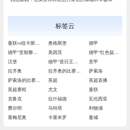
标签云
曼联vs纽卡斯尔联
奥格斯堡
德甲
德甲“坚韧磐石”的逆袭逐光之旅
美因茨
德甲“红色旋风”的激情逐梦征途
汉堡
德甲“昔日王者”的跌宕复兴长卷
意甲
拉齐奥
拉齐奥的比赛之路
萨索洛
萨索洛的比赛之路
英超
英超直播
英超赛程
尤文
曼联
克鲁克
拉什福德
瓦伦西亚
费尔明
马特塔
利物浦
塞梅尼奥
卡塞米罗
曼城