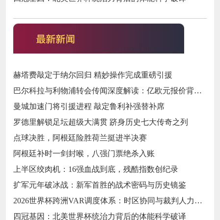
赫塔费敲定于纳尔回归 精妙操作完成重磅引援
巴尔科拉与利物浦转会传闻深度解读：亿欧元报价背后的战略博弈与市场逻辑‌
曼城加速门将引援进程 敲定鲁利补强替补席
罗德里解锁足坛超级大满贯 跻身历史七大传奇之列
点球决胜，阿根廷险胜荷兰挺进半决赛
阿根廷补时一剑封喉，八强门票绝杀入账
上半区绞肉机：16强血战到底，残酷指数创纪录
扩军元年破冰战：新军首胜的战术密码与历史镜鉴
2026世界杯跨洲VAR调度体系：时区协同与裁判人力配置优化策略
四冠基因：北美世界杯统治力背后的体能科学破译