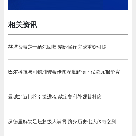
相关资讯
赫塔费敲定于纳尔回归 精妙操作完成重磅引援
巴尔科拉与利物浦转会传闻深度解读：亿欧元报价背后的战略博弈与市场逻辑‌
曼城加速门将引援进程 敲定鲁利补强替补席
罗德里解锁足坛超级大满贯 跻身历史七大传奇之列