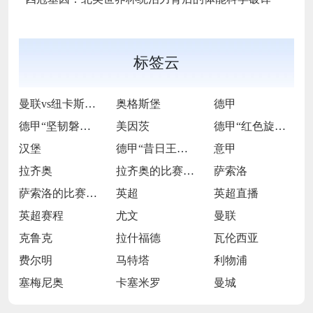
标签云
曼联vs纽卡斯尔联
奥格斯堡
德甲
德甲“坚韧磐石”的逆袭逐光之旅
美因茨
德甲“红色旋风”的激情逐梦征途
汉堡
德甲“昔日王者”的跌宕复兴长卷
意甲
拉齐奥
拉齐奥的比赛之路
萨索洛
萨索洛的比赛之路
英超
英超直播
英超赛程
尤文
曼联
克鲁克
拉什福德
瓦伦西亚
费尔明
马特塔
利物浦
塞梅尼奥
卡塞米罗
曼城