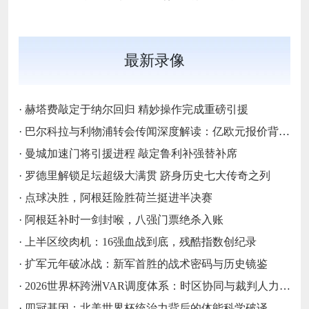
最新录像
·
赫塔费敲定于纳尔回归 精妙操作完成重磅引援
·
巴尔科拉与利物浦转会传闻深度解读：亿欧元报价背后的战略博弈与市场逻辑‌
·
曼城加速门将引援进程 敲定鲁利补强替补席
·
罗德里解锁足坛超级大满贯 跻身历史七大传奇之列
·
点球决胜，阿根廷险胜荷兰挺进半决赛
·
阿根廷补时一剑封喉，八强门票绝杀入账
·
上半区绞肉机：16强血战到底，残酷指数创纪录
·
扩军元年破冰战：新军首胜的战术密码与历史镜鉴
·
2026世界杯跨洲VAR调度体系：时区协同与裁判人力配置优化策略
·
四冠基因：北美世界杯统治力背后的体能科学破译