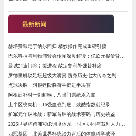
赫塔费敲定于纳尔回归 精妙操作完成重磅引援
巴尔科拉与利物浦转会传闻深度解读：亿欧元报价背后的战略博弈与市场逻辑‌
曼城加速门将引援进程 敲定鲁利补强替补席
罗德里解锁足坛超级大满贯 跻身历史七大传奇之列
点球决胜，阿根廷险胜荷兰挺进半决赛
阿根廷补时一剑封喉，八强门票绝杀入账
上半区绞肉机：16强血战到底，残酷指数创纪录
扩军元年破冰战：新军首胜的战术密码与历史镜鉴
2026世界杯跨洲VAR调度体系：时区协同与裁判人力配置优化策略
四冠基因：北美世界杯统治力背后的体能科学破译