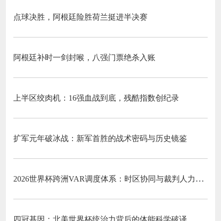
点球决胜，阿根廷险胜荷兰挺进半决赛
阿根廷补时一剑封喉，八强门票绝杀入账
上半区绞肉机：16强血战到底，残酷指数创纪录
扩军元年破冰战：新军首胜的战术密码与历史镜鉴
2026世界杯跨洲VAR调度体系：时区协同与裁判人力配置优化策略
四冠基因：北美世界杯统治力背后的体能科学破译