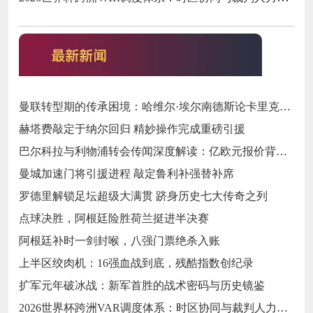
曼联转型期的传承困境：哈维尔·埃尔南德斯论卡里克执教与红魔精神变迁‌
赫塔费敲定于纳尔回归 精妙操作完成重磅引援
巴尔科拉与利物浦转会传闻深度解读：亿欧元报价背后的战略博弈与市场逻辑‌
曼城加速门将引援进程 敲定鲁利补强替补席
罗德里解锁足坛超级大满贯 跻身历史七大传奇之列
点球决胜，阿根廷险胜荷兰挺进半决赛
阿根廷补时一剑封喉，八强门票绝杀入账
上半区绞肉机：16强血战到底，残酷指数创纪录
扩军元年破冰战：新军首胜的战术密码与历史镜鉴
2026世界杯跨洲VAR调度体系：时区协同与裁判人力配置优化策略