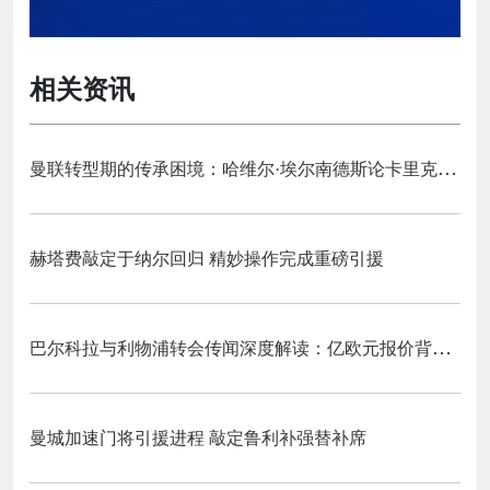
相关资讯
曼联转型期的传承困境：哈维尔·埃尔南德斯论卡里克执教与红魔精神变迁‌
赫塔费敲定于纳尔回归 精妙操作完成重磅引援
巴尔科拉与利物浦转会传闻深度解读：亿欧元报价背后的战略博弈与市场逻辑‌
曼城加速门将引援进程 敲定鲁利补强替补席