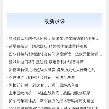
最新录像
·
曼联转型期的传承困境：哈维尔·埃尔南德斯论卡里克执教与红魔精神变迁‌
·
赫塔费敲定于纳尔回归 精妙操作完成重磅引援
·
巴尔科拉与利物浦转会传闻深度解读：亿欧元报价背后的战略博弈与市场逻辑‌
·
曼城加速门将引援进程 敲定鲁利补强替补席
·
罗德里解锁足坛超级大满贯 跻身历史七大传奇之列
·
点球决胜，阿根廷险胜荷兰挺进半决赛
·
阿根廷补时一剑封喉，八强门票绝杀入账
·
上半区绞肉机：16强血战到底，残酷指数创纪录
·
扩军元年破冰战：新军首胜的战术密码与历史镜鉴
·
2026世界杯跨洲VAR调度体系：时区协同与裁判人力配置优化策略