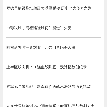
罗德里解锁足坛超级大满贯 跻身历史七大传奇之列
点球决胜，阿根廷险胜荷兰挺进半决赛
阿根廷补时一剑封喉，八强门票绝杀入账
上半区绞肉机：16强血战到底，残酷指数创纪录
扩军元年破冰战：新军首胜的战术密码与历史镜鉴
2026世界杯跨洲VAR调度体系：时区协同与裁判人力配置优化策略