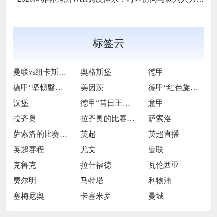
标签云
曼联vs纽卡斯尔联
奥格斯堡
德甲
德甲“坚韧磐石”的逆袭逐光之旅
美因茨
德甲“红色旋风”的激情逐梦征途
汉堡
德甲“昔日王者”的跌宕复兴长卷
意甲
拉齐奥
拉齐奥的比赛之路
萨索洛
萨索洛的比赛之路
英超
英超直播
英超赛程
尤文
曼联
克鲁克
拉什福德
瓦伦西亚
费尔明
马特塔
利物浦
塞梅尼奥
卡塞米罗
曼城