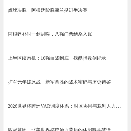
点球决胜，阿根廷险胜荷兰挺进半决赛
阿根廷补时一剑封喉，八强门票绝杀入账
上半区绞肉机：16强血战到底，残酷指数创纪录
扩军元年破冰战：新军首胜的战术密码与历史镜鉴
2026世界杯跨洲VAR调度体系：时区协同与裁判人力配置优化策略
四冠基因：北美世界杯统治力背后的体能科学破译