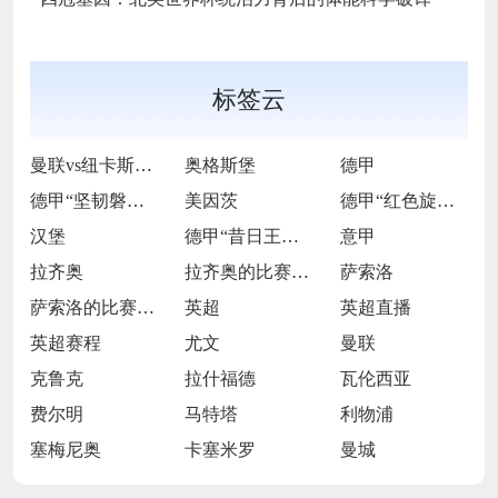
标签云
曼联vs纽卡斯尔联
奥格斯堡
德甲
德甲“坚韧磐石”的逆袭逐光之旅
美因茨
德甲“红色旋风”的激情逐梦征途
汉堡
德甲“昔日王者”的跌宕复兴长卷
意甲
拉齐奥
拉齐奥的比赛之路
萨索洛
萨索洛的比赛之路
英超
英超直播
英超赛程
尤文
曼联
克鲁克
拉什福德
瓦伦西亚
费尔明
马特塔
利物浦
塞梅尼奥
卡塞米罗
曼城