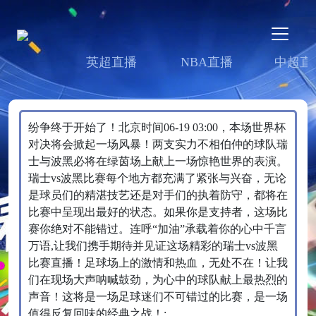
英超直播
NBA直播
中超直
纷争终于开始了！北京时间06-19 03:00，本场世界杯
对决将会掀起一场风暴！两支实力不相伯仲的球队瑞
士与波黑必将在绿茵场上献上一场惊艳世界的表演。
瑞士vs波黑比赛每个地方都充满了紧张与兴奋，无论
是球员们的精湛技艺还是对手们的执着防守，都将在
比赛中呈现出最好的状态。如果你是支持者，这场比
赛你绝对不能错过。连呼“加油”承载着你的心中千言
万语,让我们携手期待并见证这场精彩的瑞士vs波黑
比赛直播！足球场上的激情和热血，无处不在！让我
们在现场大声呐喊鼓劲，为心中的球队献上最热烈的
声音！这将是一场足球迷们不可错过的比赛，是一场
值得反复回味的经典之战！;