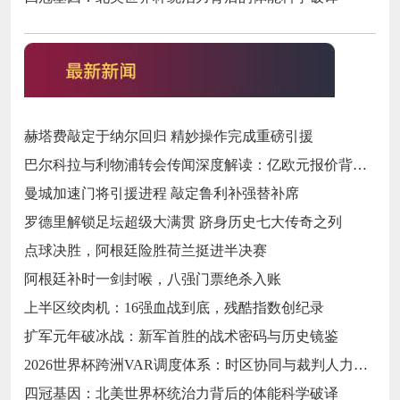
赫塔费敲定于纳尔回归 精妙操作完成重磅引援
巴尔科拉与利物浦转会传闻深度解读：亿欧元报价背后的战略博弈与市场逻辑‌
曼城加速门将引援进程 敲定鲁利补强替补席
罗德里解锁足坛超级大满贯 跻身历史七大传奇之列
点球决胜，阿根廷险胜荷兰挺进半决赛
阿根廷补时一剑封喉，八强门票绝杀入账
上半区绞肉机：16强血战到底，残酷指数创纪录
扩军元年破冰战：新军首胜的战术密码与历史镜鉴
2026世界杯跨洲VAR调度体系：时区协同与裁判人力配置优化策略
四冠基因：北美世界杯统治力背后的体能科学破译