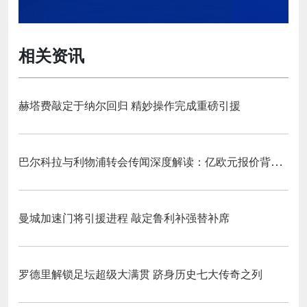
相关资讯
赫塔费敲定于纳尔回归 精妙操作完成重磅引援
巴尔科拉与利物浦转会传闻深度解读：亿欧元报价背后的战略博弈与市场逻辑‌
曼城加速门将引援进程 敲定鲁利补强替补席
罗德里解锁足坛超级大满贯 跻身历史七大传奇之列