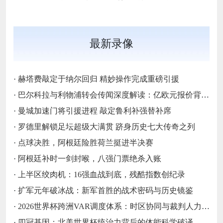
最新录像
·
赫塔费敲定于纳尔回归 精妙操作完成重磅引援
·
巴尔科拉与利物浦转会传闻深度解读：亿欧元报价背后的战略博弈与市场逻辑‌
·
曼城加速门将引援进程 敲定鲁利补强替补席
·
罗德里解锁足坛超级大满贯 跻身历史七大传奇之列
·
点球决胜，阿根廷险胜荷兰挺进半决赛
·
阿根廷补时一剑封喉，八强门票绝杀入账
·
上半区绞肉机：16强血战到底，残酷指数创纪录
·
扩军元年破冰战：新军首胜的战术密码与历史镜鉴
·
2026世界杯跨洲VAR调度体系：时区协同与裁判人力配置优化策略
·
四冠基因：北美世界杯统治力背后的体能科学破译